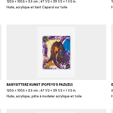
120.5 × 100.5 × 3.5 cm ; 47 1/2 × 39 1/2 × 1 1/2 in.
1
Huile, acrylique et liant Caparol sur toile
H
BABYSITTERZ KUNST (POPEYE'S PAZUZU)
E
120.5 × 100.5 × 3.5 cm ; 47 1/2 × 39 1/2 × 1 1/2 in.
2
Huile, acrylique, pâte à modeler acrylique et toile
H