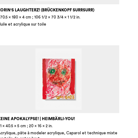
ZORIN'S LAUGHTERZ! (BRÜCKENKOPF SURRSURR)
70.5 × 180 × 4 cm ; 106 1/2 × 70 3/4 × 1 1/2 in.
uile et acrylique sur toile
EINE APOKALYPSE! | HEIMBÄRLI-YOU!
1 × 40.5 × 5 cm ; 20 × 16 × 2 in.
crylique, pâte à modeler acrylique, Caparol et technique mixte