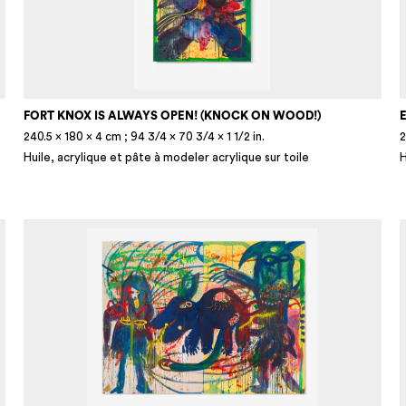
FORT KNOX IS ALWAYS OPEN! (KNOCK ON WOOD!)
E
240.5 × 180 × 4 cm ; 94 3/4 × 70 3/4 × 1 1/2 in.
2
Huile, acrylique et pâte à modeler acrylique sur toile
H