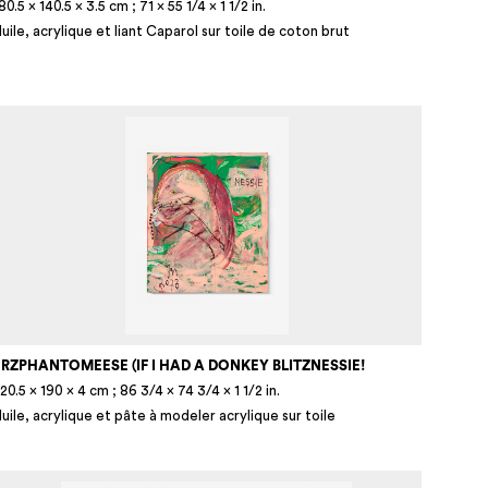
80.5 × 140.5 × 3.5 cm ; 71 × 55 1/4 × 1 1/2 in.
uile, acrylique et liant Caparol sur toile de coton brut
RZPHANTOMEESE (IF I HAD A DONKEY BLITZNESSIE!
20.5 × 190 × 4 cm ; 86 3/4 × 74 3/4 × 1 1/2 in.
uile, acrylique et pâte à modeler acrylique sur toile